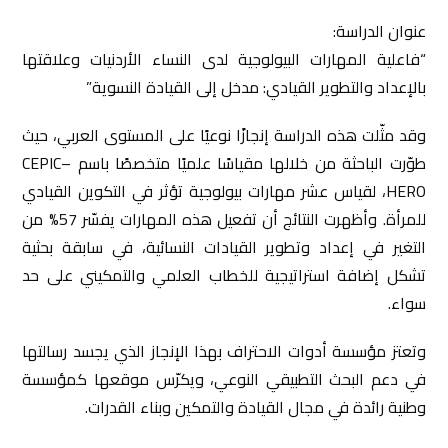
عنوان الدراسة:
“فاعلية المهارات البيولوجية لدى النساء الأردنيات وعلاقتها
بالإعداد والتطوير القيادي: مدخل إلى القيادة النسوية”
وقد مثّلت هذه الدراسة إنجازًا نوعيًا على المستوى العربي، حيث
طوّرت الباحثة من خلالها مقياسًا علميًا متخصصًا باسم CEPIC–
HERO، لقياس عشر مهارات بيولوجية تؤثر في التكوين القيادي
للمرأة. وأظهرت النتائج أن تفعيل هذه المهارات يفسّر 57% من
التغير في إعداد وتطوير القيادات النسائية، في سابقة بحثية
تشكل إضافة استراتيجية للخطاب العلمي والتمكيني على حد
سواء.
وتعتز مؤسسة أدوات الاحتراف بهذا الإنجاز الذي يجسد رسالتها
في دعم البحث التطبيقي النوعي، ويكرّس موقعها كمؤسسة
وطنية رائدة في مجال القيادة والتمكين وبناء القدرات.