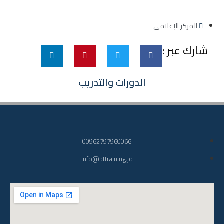
المركز الإعلامي
شارك عبر :
الدورات والتدريب
00962797960066
info@pttraining.jo