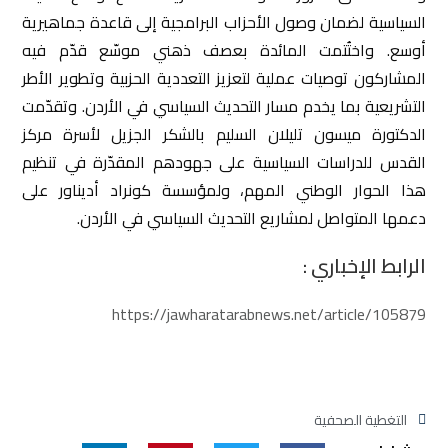
السياسية لضمان وصول الأحزاب البرامجية إلى قاعدة جماهيرية
أوسع. واختُتمت المائدة بعصف ذهني موسّع قدّم فيه
المشاركون توصيات عملية لتعزيز التعددية الحزبية وتطوير الأطر
التشريعية بما يخدم مسار التحديث السياسي في الأردن. وتقدّمت
الدكتورة ميسون تليلان السليم بالشكر الجزيل لأسرة مركز
القدس للدراسات السياسية على جهودهم المقدّرة في تنظيم
هذا الحوار الوطني المهم، ولمؤسسة كونراد أديناور على
دعمها المتواصل لمشاريع التحديث السياسي في الأردن.
الرابط الإخباري :
https://jawharatarabnews.net/article/105879
التغطية الصحفية