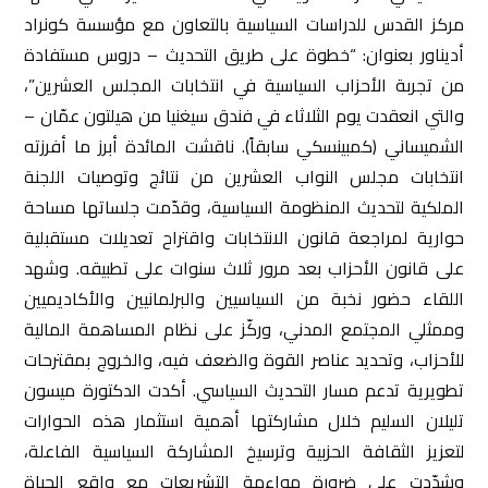
مركز القدس للدراسات السياسية بالتعاون مع مؤسسة كونراد
أديناور بعنوان: “خطوة على طريق التحديث – دروس مستفادة
من تجربة الأحزاب السياسية في انتخابات المجلس العشرين”،
والتي انعقدت يوم الثلاثاء في فندق سيغنيا من هيلتون عمّان –
الشميساني (كمبينسكي سابقاً). ناقشت المائدة أبرز ما أفرزته
انتخابات مجلس النواب العشرين من نتائج وتوصيات اللجنة
الملكية لتحديث المنظومة السياسية، وقدّمت جلساتها مساحة
حوارية لمراجعة قانون الانتخابات واقتراح تعديلات مستقبلية
على قانون الأحزاب بعد مرور ثلاث سنوات على تطبيقه. وشهد
اللقاء حضور نخبة من السياسيين والبرلمانيين والأكاديميين
وممثلي المجتمع المدني، وركّز على نظام المساهمة المالية
للأحزاب، وتحديد عناصر القوة والضعف فيه، والخروج بمقترحات
تطويرية تدعم مسار التحديث السياسي. أكدت الدكتورة ميسون
تليلان السليم خلال مشاركتها أهمية استثمار هذه الحوارات
لتعزيز الثقافة الحزبية وترسيخ المشاركة السياسية الفاعلة،
وشدّدت على ضرورة مواءمة التشريعات مع واقع الحياة