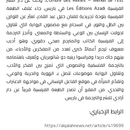
الفرنسية Les Éditions Azadi في باريس. جاء غلاف الطبعة
الفرنسية بلوحة تجريدية للفنان خليل عبد القادر، تعبّر عن التوازن
بين الظل والنور، في انسجام مع مضمون الرواية التي تتناول
تحولات الإنسان بين الوعي والسلطة والمعنى. وأنجز الترجمة
إلى الفرنسية الكاتب والمترجم صبحي دقوري، وهو أديب
معروف ترجم أعمالاً كبرى لعدد من المفكرين والأدباء، من
بينهم جاك دريدا وفرانسوا رينيه دو شاتوبريان، ويُعرف باهتمامه
بالترجمة الفلسفية والنصوص التي تمزج بين الفكر والأدب.
وتتناول الرواية موضوعات تتصل بـ الهوية والحرية والوعي،
وتقدّم المرأة في موقع الفاعل الإنساني في مواجهة الاغتراب
والتحدي. من المقرر أن تصدر الطبعة الفرنسية قريباً عن دار
آزادي للنشر والترجمة في باريس.
الرابط الإخباري:
https://alqalahnews.net/article/419699