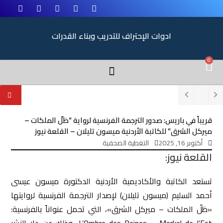
ادوات الإحتراف للتدريب وبناء القدرات
0
قريباً في باريس: صدور الترجمة الفرنسية لرواية “ظلّ الملكات –
ميركل الشرق” للكاتبة الأردنية ميسون تليلان – القلعة نيوز
أكتوبر 16, 2025
التغطية الصحفية
القلعة نيوز:
تستعد الكاتبة والأكاديمية الأردنية الدكتورة ميسون عيسى
أحمد السليم (ميسون تليلان) لإصدار الترجمة الفرنسية لروايتها
«ظلّ الملكات – ميركل الشرق»، التي تحمل عنواناً بالفرنسية:
L’Ombre des Reines – Merkel de l’Est، وذلك عن دار النشر