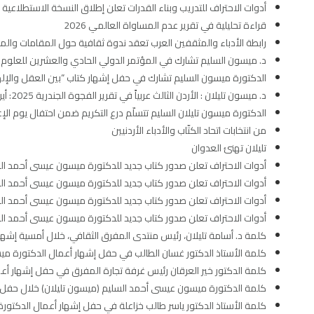
أدوات الاحتراف للتدريب وبناء القدرات تعلن إطلاق النسخة الاستطلاعية من اختبار
قراءة تحليلية في تقرير عدم المساواة العالمي 2026
رابطة الأدباء والمثقفين العرب تعقد ندوة ثقافية حول المقامات وال
د. ميسون السليم تشارك في المؤتمر الدولي الحادي والعشرين للعلوم وا
الدكتورة ميسون السليم تشارك في حفل إشهار كتاب “بين العقل والإلهام
د. ميسون تليلان : الأردن الثالث عربياً في تقرير الفجوة الجندرية 2025: أين نقف وأين نتجه؟
الدكتورة ميسون تليلان السليم تتسلّم درع التكريم ضمن احتفال يوم الإع
من انتخابات اتحاد الكتّاب والأدباء الأردنيين
تليلان تهنئ العدوان
أدوات الاحتراف تعلن صدور كتاب جديد للدكتورة ميسون عيسى أحمد السليم حول 
أدوات الاحتراف تعلن صدور كتاب جديد للدكتورة ميسون عيسى أحمد السليم حول 
أدوات الاحتراف تعلن صدور كتاب جديد للدكتورة ميسون عيسى أحمد السليم حول 
أدوات الاحتراف تعلن صدور كتاب جديد للدكتورة ميسون عيسى أحمد السليم حول 
كلمة د. أسامة تليلان، رئيس منتدى المفرق الثقافي، خلال أمسية إشها
كلمة الأستاذ الدكتور غسان الطالب في حفل إشهار أعمال الدكتورة ميسو
كلمة الدكتور خير العرقان رئيس غرفة تجارة المفرق في حفل إشهار أعم
كلمة الدكتورة ميسون عيسى أحمد السليم (ميسون تليلان) خلال حفل إش
كلمة الأستاذ الدكتور ياسر طالب خزاعلة في حفل إشهار أعمال الدكتورة 