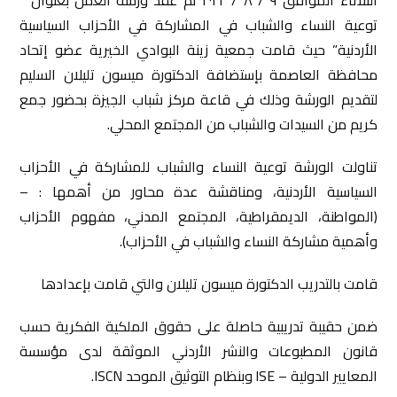
توعية النساء والشباب في المشاركة في الأحزاب السياسية
الأردنية” حيث قامت جمعية زينة البوادي الخيرية عضو إتحاد
محافظة العاصمة بإستضافة الدكتورة ميسون تليلان السليم
لتقديم الورشة وذلك في قاعة مركز شباب الجيزة بحضور جمع
كريم من السيدات والشباب من المجتمع المحلي.
تناولت الورشة توعية النساء والشباب للمشاركة في الأحزاب
السياسية الأردنية، ومناقشة عدة محاور من أهمها : –
(المواطنة، الديمقراطية، المجتمع المدني، مفهوم الأحزاب
وأهمية مشاركة النساء والشباب في الأحزاب).
قامت بالتدريب الدكتورة ميسون تليلان والتي قامت بإعدادها
ضمن حقيبة تدريبية حاصلة على حقوق الملكية الفكرية حسب
قانون المطبوعات والنشر الأردني الموثقة لدى مؤسسة
المعايير الدولية – lSE وبنظام التوثيق الموحد ISCN.