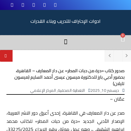
ادوات الإحتراف للتدريب وبناء القدرات
0
صدور كتاب «درة من حبات المطر» عن دار المعارف – القاهرة،
بحضور أدبي بارز للدكتورة ميسون عيسى أحمد السليم (ميسون
تليلان)
ديسمبر 10, 2025
التغطية الصحفية
,
المركز الإعلامي
عمّان –
صدر عن دار المعارف في القاهرة، إحدى أعرق دور النشر العربية،
الإصدار الأدبي الجديد «درة من حبات المطر» للكاتب محمد
إبراهيم الشقيفي، وهو عمل موثق برقم الإيداع 33275/2025،