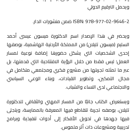
ويحمل الترقيم الدولي
ISBN: 978-977-02-9646-2 ضمن منشورات الدار.
ويحضر في هذا الإصدار اسم الدكتورة ميسون عيسى أحمد
السليم (ميسون تليلان) من المملكة الأردنية الهاشمية، بوصفها
إحدى الشخصيات التي يشكل حضورها إضافة نوعية لمسار
العمل؛ ليس فقط من خلال الرؤية الافتتاحية التي قدمتها، بل
عبر ما تمثله تجربتها من مشروع فكري ومجتمعي متكامل في
مجال التمكين، وتطوير القيادات، وبناء الوعي السياسي
والاجتماعي لدى النساء والشباب.
ويستعرض الكتاب جانبًا من المسار المهني والثقافي للدكتورة
تليلان، بوصفه تجربة تتقاطع فيها المعرفة بالممارسة، ويتجلى
فيها جهدها في تحويل الأفكار إلى أدوات تنفيذية وبرامج
تدريبية ومشروعات ذات أثر ملموس.