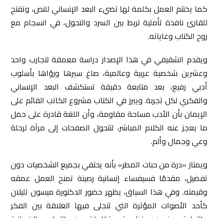
كما يختتم العمل بكلمة لها تضيء البعد الإنساني للنص، وتفتح
للقارئ نافذة تأملية تربط بين السرد والتحول، في انسجام مع
روح الكتاب وغاياته.
ويقدم الشقيفي في هذا الإصدار دراسة معمقة لتجارب واحد
وعشرين شخصية عربية وعالمية، صاغ سيرها ورؤاها بأسلوب
أدبي رفيع، بعد متابعة دقيقة تستكشف البعد الإنساني
والفكري لكل تجربة. ويبرز في الكتاب مشروع الكاتب القائم على
الإيمان بأن الأدب مساحة مقاومة، وأن اللغة قادرة على حمل
ما يعجز عنه الكلام المباشر، لتتحول الصفحات إلى مرآة لرحلة
وعي وجمال وألم.
ويمتاز «درة من حبات المطر» بأنه يحتفي بجميع الشخصيات دون
تفضيل، مقدمًا فسيفساء إنسانية رصينة تمنح العمل عمقه
وقيمته. وفي هذا السياق، يظهر حضور الدكتورة ميسون تليلان
كأحد الأصوات المؤثرة التي تتجلى فيها العلاقة بين الفكر