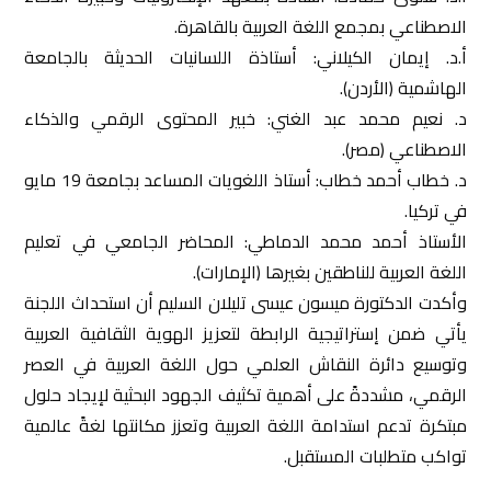
الاصطناعي بمجمع اللغة العربية بالقاهرة.
أ.د. إيمان الكيلاني: أستاذة اللسانيات الحديثة بالجامعة
الهاشمية (الأردن).
د. نعيم محمد عبد الغني: خبير المحتوى الرقمي والذكاء
الاصطناعي (مصر).
د. خطاب أحمد خطاب: أستاذ اللغويات المساعد بجامعة 19 مايو
في تركيا.
الأستاذ أحمد محمد الدماطي: المحاضر الجامعي في تعليم
اللغة العربية للناطقين بغيرها (الإمارات).
وأكدت الدكتورة ميسون عيسى تليلان السليم أن استحداث اللجنة
يأتي ضمن إستراتيجية الرابطة لتعزيز الهوية الثقافية العربية
وتوسيع دائرة النقاش العلمي حول اللغة العربية في العصر
الرقمي، مشددةً على أهمية تكثيف الجهود البحثية لإيجاد حلول
مبتكرة تدعم استدامة اللغة العربية وتعزز مكانتها لغةً عالمية
تواكب متطلبات المستقبل.