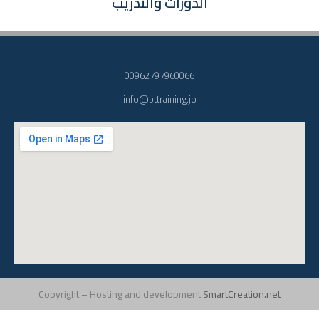
الدورات والتدريب
00962797960066
info@pttraining.jo
Copyright – Hosting and development
SmartCreation.net