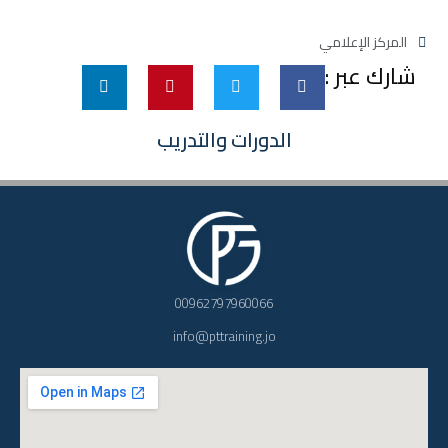
المركز الإعلامي
شارك عبر :
الدورات والتدريب
00962797960066
info@pttraining.jo