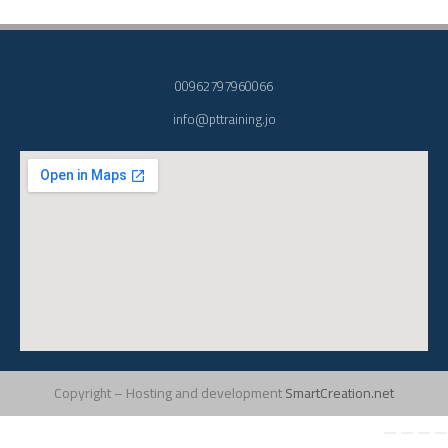
00962797960066
info@pttraining.jo
Copyright – Hosting and development
SmartCreation.net