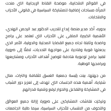
في القوائم الانتخابية، موضحة النقاط الإيجابية التي منحت
المرأة مساحات إضافية للمشاركة السياسية في قانوني الأحزاب
والانتخابات.
بدوره، أكد مدير منصة إبداع للتدريب الدكتور عبد الرحمن الهندي،
الأهمية الكبيرة الملقى على الأحزاب التي تعتمد على برامج
واضحة وثابتة تجاه جميع القضايا المحلية والدولية، الأمر الذي
يجعلها قوية وقادرة على مواجهة التحديات، لافتًا إلى ضرورة
تنفيذ برامج توعوية هادفة لتوضيح أهداف الأحزاب ومشاريعها
وبرامجها الوطنية.
من جهتها، بينت رئيسة جمعية الغسق للثقافة والتراث، منال
شلياية، أهمية هذه الجلسات التي تهدف إلى تعزيز دور الشباب
في المشاركة والتفاعل والحوار لرفع وتنمية قدراتهم.
وتركزت نقاشات المشاركين على ضرورة إزالة جميع العوائق
والتخوف من الانتساب للأحزاب السياسية، سيما طلبة الجامعات