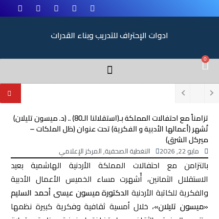
ادوات الإحتراف للتدريب وبناء القدرات
0
تزامناً مع احتفالات المملكة بـ(استقلالنا الـ80) .. (د. ميسون تليلان)
تُشهر (أعمالها الأدبية و الفكرية) تحت عنوان (ظل الملكات –
ميركل الشرق)
مايو 22, 2026
التغطية الصحفية
,
المركز الإعلامي
بالتزامن مع احتفالات المملكة الأردنية الهاشمية بعيد
الاستقلال الثمانين، أُشهرت مساء الخميس الأعمال الأدبية
والفكرية للكاتبة الأردنية
الدكتورة ميسون عيسى أحمد السليم
«ميسون تليلان»
، خلال أمسية ثقافية وفكرية كبيرة نظمها