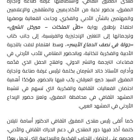
منتدى المفرق الثقافي، واستضافتها غرفة صناعة وتجارة
المفرق، بحضور نخبة من الأكاديميين والمثقفين والإعلاميين
والمهتمين بالشأن الأدبي والفكري. وجاءت الفعالية بوصفها
احتفاءً بإطلاق رواية
«ظلّ الملكات – ميركل الشرق»
وترجماتها إلى اللغتين الإنجليزية والفرنسية، إلى جانب كتاب
«جولة في نصف الدماغ الأيسر»
، وسط اهتمام لافت بالتجربة
الأدبية والفكرية للكاتبة، وبالحضور المتنامي للأدب الأردني في
فضاءات الترجمة والنشر الدولي. وافتتح الحفل الذي قدّمه
وأداره الأستاذ خالد الشرمان بكلمة لرئيس غرفة صناعة وتجارة
المفرق السيد خيرو العرقان، رحّب فيها بالحضور، مؤكدًا أهمية
احتضان الفعاليات الثقافية والفكرية التي تسهم في تنشيط
المشهد الثقافي في محافظة المفرق، وتعزز حضور الإبداع
الأردني في المشهد العربي.
كما ألقى رئيس منتدى المفرق الثقافي الدكتور أسامة تليلان
كلمة أكد فيها دور المنتدى في دعم الحراك الثقافي والأدبي،
وحرصه على احتضان التجارب الفكرية والإبداعية التي تحمل بعدًا