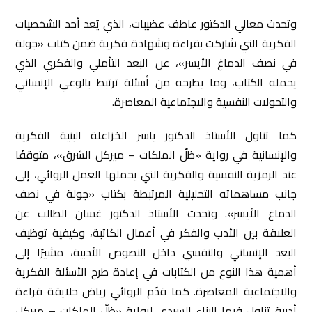
وتحدث معالي الدكتور عاطف عضيبات، الذي يُعد أحد الشخصيات
الفكرية التي شاركت بقراءة وشهادة فكرية ضمن كتاب «جولة
في نصف الدماغ الأيسر»، عن البعد التأملي والفكري الذي
يحمله الكتاب، وما يطرحه من أسئلة ترتبط بالوعي الإنساني
والتحولات النفسية والاجتماعية المعاصرة.
كما تناول الأستاذ الدكتور ياسر الخزاعلة البنية الفكرية
والإنسانية في رواية «ظلّ الملكات – ميركل الشرق»، متوقفًا
عند الرمزية النفسية والفكرية التي يحملها العمل الروائي، إلى
جانب مساهماته التحليلية المرتبطة بكتاب «جولة في نصف
الدماغ الأيسر». وتحدث الأستاذ الدكتور غسان الطالب عن
العلاقة بين الأدب والفكر في أعمال الكاتبة، وكيفية توظيف
البعد الإنساني والنفسي داخل النصوص الأدبية، مشيرًا إلى
أهمية هذا النوع من الكتابات في إعادة طرح الأسئلة الفكرية
والاجتماعية المعاصرة. كما قدّم الروائي رياض حلايقة قراءة
أدبية تناول فيها البناء السردي لرواية «ظلّ الملكات – ميركل