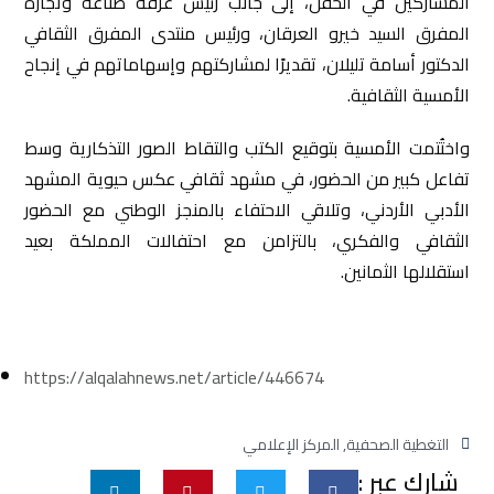
المشاركين في الحفل، إلى جانب رئيس غرفة صناعة وتجارة
المفرق السيد خيرو العرقان، ورئيس منتدى المفرق الثقافي
الدكتور أسامة تليلان، تقديرًا لمشاركتهم وإسهاماتهم في إنجاح
الأمسية الثقافية.
واختُتمت الأمسية بتوقيع الكتب والتقاط الصور التذكارية وسط
تفاعل كبير من الحضور، في مشهد ثقافي عكس حيوية المشهد
الأدبي الأردني، وتلاقي الاحتفاء بالمنجز الوطني مع الحضور
الثقافي والفكري، بالتزامن مع احتفالات المملكة بعيد
استقلالها الثمانين.
https://alqalahnews.net/article/446674
التغطية الصحفية
,
المركز الإعلامي
شارك عبر :