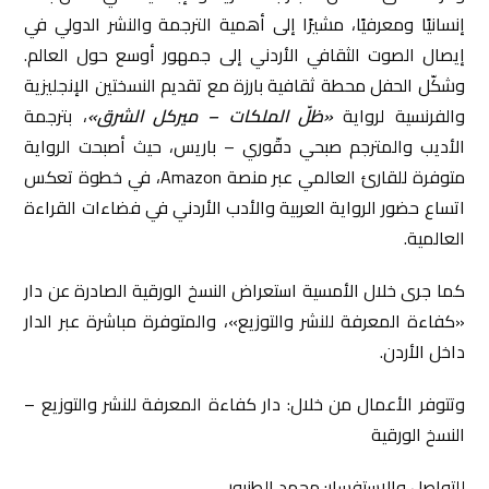
إنسانيًا ومعرفيًا، مشيرًا إلى أهمية الترجمة والنشر الدولي في
إيصال الصوت الثقافي الأردني إلى جمهور أوسع حول العالم.
وشكّل الحفل محطة ثقافية بارزة مع تقديم النسختين الإنجليزية
والفرنسية لرواية
«ظلّ الملكات – ميركل الشرق»
، بترجمة
الأديب والمترجم صبحي دقّوري – باريس، حيث أصبحت الرواية
متوفرة للقارئ العالمي عبر منصة Amazon، في خطوة تعكس
اتساع حضور الرواية العربية والأدب الأردني في فضاءات القراءة
العالمية.
كما جرى خلال الأمسية استعراض النسخ الورقية الصادرة عن دار
«كفاءة المعرفة للنشر والتوزيع»، والمتوفرة مباشرة عبر الدار
داخل الأردن.
وتتوفر الأعمال من خلال: دار كفاءة المعرفة للنشر والتوزيع –
النسخ الورقية
للتواصل والاستفسار: محمد الطنبور