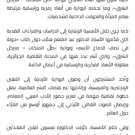
الشرق»، وما تحمله الرواية من أبعاد رمزية وإنسانية مرتبطة
بعالم المرأة والتحولات الداخلية للشخصيات.
كما جرى خلال الأمسية الإشارة إلى الدراسات والقراءات النقدية
التي قدّمها الأستاذ الدكتور عبد المنعم همّت حول كتاب «جولة
في نصف الدماغ الأيسر» ورواية «ظلّ الملكات – ميركل
الشرق»، والتي نُشر عدد منها في المجلة الثقافية الجزائرية،
متناولة الأبعاد الفكرية والإنسانية في أعمال الكاتبة.
وأكد المشاركون أن وصول الرواية الأردنية إلى اللغتين
الإنجليزية والفرنسية، وإتاحتها عبر منصات النشر العالمية، يمثل
خطوة ثقافية مهمة في تعزيز حضور الأدب العربي المعاصر،
وإيصال الصوت الثقافي الأردني إلى جمهور أوسع من القرّاء
حول العالم.
وفي ختام الأمسية، كرّمت الدكتورة ميسون تليلان المتحدثين