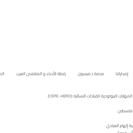
إصداراتنا
منصة د.ميسون
رابطة الأدباء و المثقفين العرب
الم
البيولوجية للقيادات النسائية (CEPIC-HERO)
ي فلسطين
ة إلهام العبادي