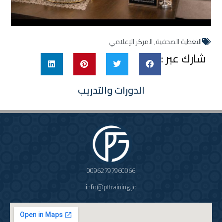
التغطية الصحفية
,
المركز الإعلامي
شارك عبر :
الدورات والتدريب
00962797960066
info@pttraining.jo