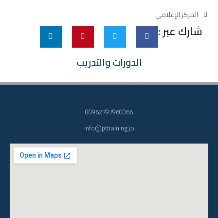
المركز الإعلامي
شارك عبر :
الدورات والتدريب
00962797960066
info@pttraining.jo