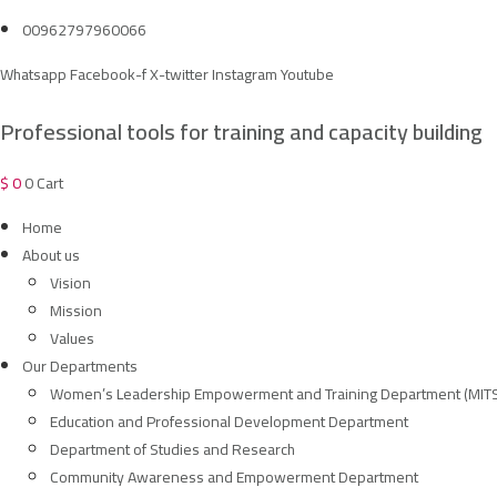
Skip
00962797960066
to
Whatsapp
Facebook-f
X-twitter
Instagram
Youtube
content
Professional tools for training and capacity building
$
0
0
Cart
Home
About us
Vision
Mission
Values
Our Departments
Women’s Leadership Empowerment and Training Department (MIT
Education and Professional Development Department
Department of Studies and Research
Community Awareness and Empowerment Department