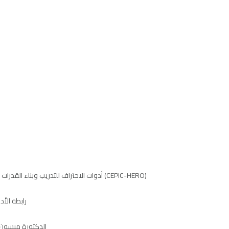
أدوات الاحتراف للتدريب وبناء القدرات تعلن إطلاق النسخة الاستطلاعية من اختبار المهارات البيولوجية للقيادات النسائية (CEPIC-HERO)
رابطة الأ
الدكتورة ميسون ا