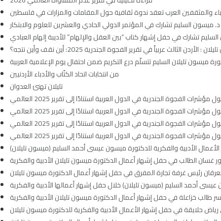
قراءة تحليلية في تقرير عدم المساواة العالمي 2026
دباء والمثقفين العرب تعقد ندوة ثقافية حول المقامات والمزارات في فلسطين
د. ميسون السليم تشارك في المؤتمر الدولي الحادي والعشرين للعلوم والابتكار
لسليم تشارك في حفل إشهار كتاب “بين العقل والإلهام” للأديبة إلهام العبادي
ن : الأردن الثالث عربياً في تقرير الفجوة الجندرية 2025: أين نقف وأين نتجه؟
ورة ميسون تليلان السليم تتسلّم درع التكريم ضمن احتفال يوم الإعلامية العربية
من انتخابات اتحاد الكتّاب والأدباء الأردنيين
تليلان تهنئ العدوان
الفجوة الجندرية في الدول العربية استنادًا إلى تقرير 2025 العالمي
الفجوة الجندرية في الدول العربية استنادًا إلى تقرير 2025 العالمي
الفجوة الجندرية في الدول العربية استنادًا إلى تقرير 2025 العالمي
الفجوة الجندرية في الدول العربية استنادًا إلى تقرير 2025 العالمي
الأعمال الأدبية والفكرية للدكتورة ميسون عيسى أحمد السليم (ميسون تليلان)
ور غسان الطالب في حفل إشهار أعمال الدكتورة ميسون تليلان الأدبية والفكرية
العرقان رئيس غرفة تجارة المفرق في حفل إشهار أعمال الدكتورة ميسون تليلان
يسى أحمد السليم (ميسون تليلان) خلال حفل إشهار أعمالها الأدبية والفكرية
اسر طالب خزاعلة في حفل إشهار أعمال الدكتورة ميسون تليلان الأدبية والفكرية
 رياض حلايقة في حفل إشهار الأعمال الأدبية والفكرية للدكتورة ميسون تليلان