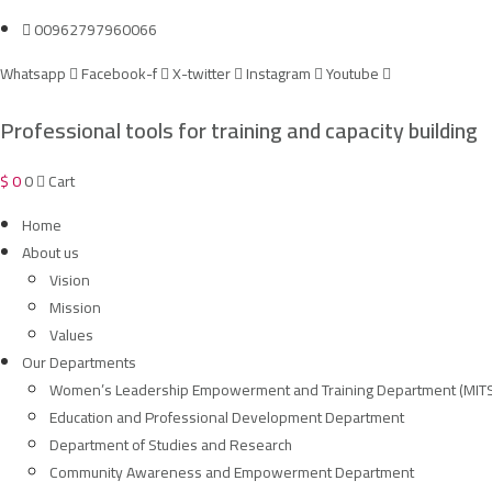
Skip
00962797960066
to
Whatsapp
Facebook-f
X-twitter
Instagram
Youtube
content
Professional tools for training and capacity building
$
0
0
Cart
Home
About us
Vision
Mission
Values
Our Departments
Women’s Leadership Empowerment and Training Department (MIT
Education and Professional Development Department
Department of Studies and Research
Community Awareness and Empowerment Department