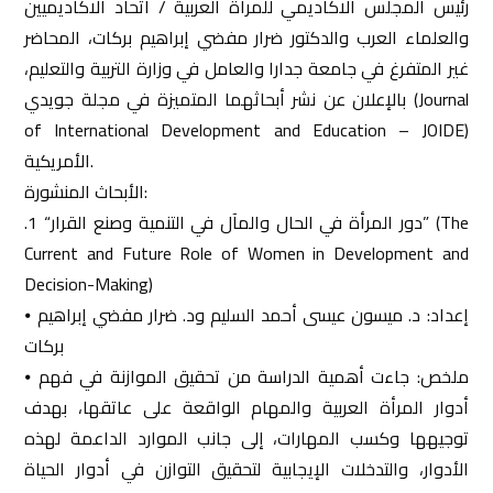
رئيس المجلس الاكاديمي للمرأة العربية / اتحاد الاكاديميين
والعلماء العرب والدكتور ضرار مفضي إبراهيم بركات، المحاضر
غير المتفرغ في جامعة جدارا والعامل في وزارة التربية والتعليم،
بالإعلان عن نشر أبحاثهما المتميزة في مجلة جويدي (Journal
of International Development and Education – JOIDE)
الأمريكية.
الأبحاث المنشورة:
.1 “دور المرأة في الحال والمآل في التنمية وصنع القرار” (The
Current and Future Role of Women in Development and
Decision-Making)
⦁ إعداد: د. ميسون عيسى أحمد السليم ود. ضرار مفضي إبراهيم
بركات
⦁ ملخص: جاءت أهمية الدراسة من تحقيق الموازنة في فهم
أدوار المرأة العربية والمهام الواقعة على عاتقها، بهدف
توجيهها وكسب المهارات، إلى جانب الموارد الداعمة لهذه
الأدوار، والتدخلات الإيجابية لتحقيق التوازن في أدوار الحياة