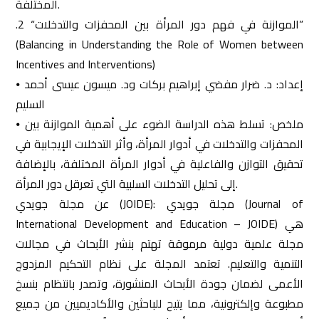
المختلفة.
.2 “الموازنة في فهم دور المرأة بين المحفزات والتدخلات”
(Balancing in Understanding the Role of Women between
Incentives and Interventions)
⦁ إعداد: د. ضرار مفضي إبراهيم بركات ود. ميسون عيسى أحمد
السليم
⦁ ملخص: تسلط هذه الدراسة الضوء على أهمية الموازنة بين
المحفزات والتدخلات في أدوار المرأة، وأثر التدخلات الإيجابية في
تحقيق التوازن والفاعلية في أدوار المرأة المختلفة، بالإضافة
إلى تحليل التدخلات السلبية التي تعرقل دور المرأة.
عن مجلة جويدي (JOIDE): مجلة جويدي (Journal of
International Development and Education – JOIDE) هي
مجلة علمية دولية مرموقة تهتم بنشر الأبحاث في مجالات
التنمية والتعليم. تعتمد المجلة على نظام التحكيم المزدوج
الأعمى لضمان جودة الأبحاث المنشورة، وتصدر بانتظام بنسخ
مطبوعة وإلكترونية، مما يتيح للباحثين والأكاديميين من جميع