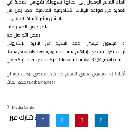
أنحاء العالم الوصول إلى أبحاثها بسهولة. تُفهرس المجلة في
العديد من قواعد البيانات الأكاديمية العالمية، مما يعزز من
انتشار وتأثير الأبحاث المنشورة.
لمزيد من المعلومات،
يمكن التواصل مع
د. ميسون عيسى أحمد السليم عبر البريد الإلكتروني:
dr.maysoonalsaleem@gmail.com، أو د. ضرار مفضي إبراهيم
بركات عبر البريد الإلكتروني: d.derar.m.barakat33@gmail.com.
أخبارنا | د. ميسون عيسى السليم ود. ضرار مفضي بركات ينشران
عدة ابحاث (akhbarna.net)
Media Center
شارك عبر :