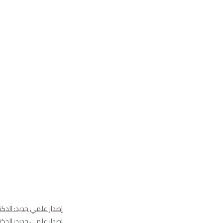
إصدار علمي جديد: الدكتو
إصدار علمي جديد: الدكتو