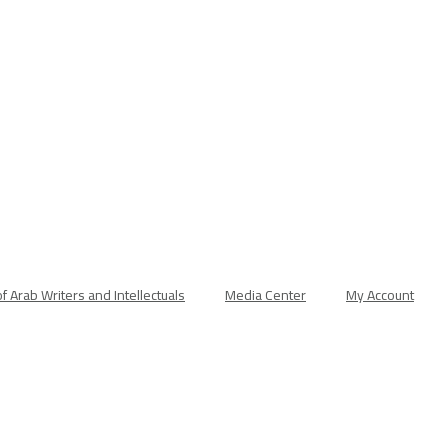
f Arab Writers and Intellectuals
Media Center
My Account