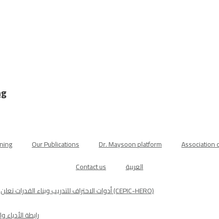
ng
ning
Our Publications
Dr. Maysoon platform
Association o
العربية
Contact us
أدوات الاحتراف للتدريب وبناء القدرات تعلن إطلاق النسخة الاستطلاعية من اختبار المهارات البيولوجية للقيادات النسائية (CEPIC-HERO)
رابطة الأدباء 