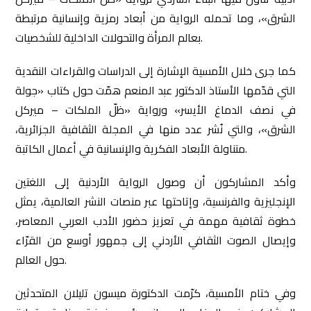
الشرق»، وما تحمله الرواية من أبعاد رمزية وإنسانية مرتبطة
بعالم المرأة والتحولات الداخلية للشخصيات.
كما جرى خلال الأمسية الإشارة إلى الدراسات والقراءات النقدية
التي قدّمها الأستاذ الدكتور عبد المنعم همّت حول كتاب «جولة
في نصف الدماغ الأيسر» ورواية «ظلّ الملكات – ميركل
الشرق»، والتي نُشر عدد منها في المجلة الثقافية الجزائرية،
متناولة الأبعاد الفكرية والإنسانية في أعمال الكاتبة.
وأكد المشاركون أن وصول الرواية الأردنية إلى اللغتين
الإنجليزية والفرنسية، وإتاحتها عبر منصات النشر العالمية، يمثل
خطوة ثقافية مهمة في تعزيز حضور الأدب العربي المعاصر،
وإيصال الصوت الثقافي الأردني إلى جمهور أوسع من القرّاء
حول العالم.
وفي ختام الأمسية، كرّمت الدكتورة ميسون تليلان المتحدثين