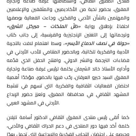
منتدى المفرق الثقافي، واستضافتها غرفة صناعة وتجارة
المفرق، بحضور نخبة من الأكاديميين والمثقفين والإعلاميين
والمهتمين بالشأن الأدبي والفكري. وجاءت الفعالية بوصفها
احتفاءً بإطلاق رواية
«ظلّ الملكات – ميركل الشرق»
وترجماتها إلى اللغتين الإنجليزية والفرنسية، إلى جانب كتاب
«جولة في نصف الدماغ الأيسر»
، وسط اهتمام لافت بالتجربة
الأدبية والفكرية للكاتبة، وبالحضور المتنامي للأدب الأردني في
فضاءات الترجمة والنشر الدولي. وافتتح الحفل الذي قدّمه
وأداره الأستاذ خالد الشرمان بكلمة لرئيس غرفة صناعة وتجارة
المفرق السيد خيرو العرقان، رحّب فيها بالحضور، مؤكدًا أهمية
احتضان الفعاليات الثقافية والفكرية التي تسهم في تنشيط
المشهد الثقافي في محافظة المفرق، وتعزز حضور الإبداع
الأردني في المشهد العربي.
كما ألقى رئيس منتدى المفرق الثقافي الدكتور أسامة تليلان
كلمة أكد فيها دور المنتدى في دعم الحراك الثقافي والأدبي،
وحرصه على احتضان التجارب الفكرية والإبداعية التي تحمل بعدًا