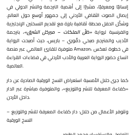
إنسانيًا ومعرفيًا، مشيرًا إلى أهمية الترجمة والنشر الدولي في
إيصال الصوت الثقافي الأردني إلى جمهور أوسع حول العالم.
وشكّل الحفل محطة ثقافية بارزة مع تقديم النسختين الإنجليزية
والفرنسية لرواية
«ظلّ الملكات – ميركل الشرق»
، بترجمة
الأديب والمترجم صبحي دقّوري – باريس، حيث أصبحت الرواية
متوفرة للقارئ العالمي عبر منصة Amazon، في خطوة تعكس
اتساع حضور الرواية العربية والأدب الأردني في فضاءات القراءة
العالمية.
كما جرى خلال الأمسية استعراض النسخ الورقية الصادرة عن دار
«كفاءة المعرفة للنشر والتوزيع»، والمتوفرة مباشرة عبر الدار
داخل الأردن.
وتتوفر الأعمال من خلال: دار كفاءة المعرفة للنشر والتوزيع –
النسخ الورقية
للتواصل والاستفسار: محمد الطنبور