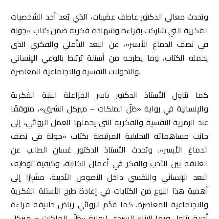
وتحدث معالي الدكتور عاطف عضيبات، الذي يُعد أحد الشخصيات
الفكرية التي شاركت بقراءة وشهادة فكرية ضمن كتاب «جولة
في نصف الدماغ الأيسر»، عن البعد التأملي والفكري الذي
يحمله الكتاب، وما يطرحه من أسئلة ترتبط بالوعي الإنساني
والتحولات النفسية والاجتماعية المعاصرة.
كما تناول الأستاذ الدكتور ياسر الخزاعلة البنية الفكرية
والإنسانية في رواية «ظلّ الملكات – ميركل الشرق»، متوقفًا
عند الرمزية النفسية والفكرية التي يحملها العمل الروائي، إلى
جانب مساهماته التحليلية المرتبطة بكتاب «جولة في نصف
الدماغ الأيسر». وتحدث الأستاذ الدكتور غسان الطالب عن
العلاقة بين الأدب والفكر في أعمال الكاتبة، وكيفية توظيف
البعد الإنساني والنفسي داخل النصوص الأدبية، مشيرًا إلى
أهمية هذا النوع من الكتابات في إعادة طرح الأسئلة الفكرية
والاجتماعية المعاصرة. كما قدّم الروائي رياض حلايقة قراءة
أدبية تناول فيها البناء السردي لرواية «ظلّ الملكات – ميركل