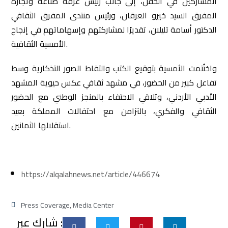
المشاركين في الحفل، إلى جانب رئيس غرفة صناعة وتجارة
المفرق السيد خيرو العرقان، ورئيس منتدى المفرق الثقافي
الدكتور أسامة تليلان، تقديرًا لمشاركتهم وإسهاماتهم في إنجاح
الأمسية الثقافية.
واختُتمت الأمسية بتوقيع الكتب والتقاط الصور التذكارية وسط
تفاعل كبير من الحضور، في مشهد ثقافي عكس حيوية المشهد
الأدبي الأردني، وتلاقي الاحتفاء بالمنجز الوطني مع الحضور
الثقافي والفكري، بالتزامن مع احتفالات المملكة بعيد
استقلالها الثمانين.
https://alqalahnews.net/article/446674
Press Coverage
,
Media Center
شارك عبر :