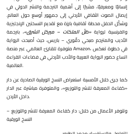
إنسانيًا ومعرفيًا، مشيرًا إلى أهمية الترجمة والنشر الدولي في
إيصال الصوت الثقافي الأردني إلى جمهور أوسع حول العالم.
وشكّل الحفل محطة ثقافية بارزة مع تقديم النسختين الإنجليزية
والفرنسية لرواية
«ظلّ الملكات – ميركل الشرق»
، بترجمة
الأديب والمترجم صبحي دقّوري – باريس، حيث أصبحت الرواية
متوفرة للقارئ العالمي عبر منصة Amazon، في خطوة تعكس
اتساع حضور الرواية العربية والأدب الأردني في فضاءات القراءة
العالمية.
كما جرى خلال الأمسية استعراض النسخ الورقية الصادرة عن دار
«كفاءة المعرفة للنشر والتوزيع»، والمتوفرة مباشرة عبر الدار
داخل الأردن.
وتتوفر الأعمال من خلال: دار كفاءة المعرفة للنشر والتوزيع –
النسخ الورقية
للتواصل والاستفسار: محمد الطنبور