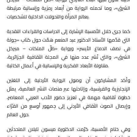
الشرق»، وما تحمله الرواية من أبعاد رمزية وإنسانية مرتبطة
بعالم المرأة والتحولات الداخلية للشخصيات.
كما جرى خلال الأمسية الإشارة إلى الدراسات والقراءات النقدية
التي قدّمها الأستاذ الدكتور عبد المنعم همّت حول كتاب «جولة
في نصف الدماغ الأيسر» ورواية «ظلّ الملكات – ميركل
الشرق»، والتي نُشر عدد منها في المجلة الثقافية الجزائرية،
متناولة الأبعاد الفكرية والإنسانية في أعمال الكاتبة.
وأكد المشاركون أن وصول الرواية الأردنية إلى اللغتين
الإنجليزية والفرنسية، وإتاحتها عبر منصات النشر العالمية، يمثل
خطوة ثقافية مهمة في تعزيز حضور الأدب العربي المعاصر،
وإيصال الصوت الثقافي الأردني إلى جمهور أوسع من القرّاء
حول العالم.
وفي ختام الأمسية، كرّمت الدكتورة ميسون تليلان المتحدثين