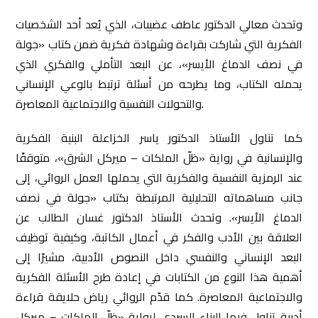
وتحدث معالي الدكتور عاطف عضيبات، الذي يُعد أحد الشخصيات
الفكرية التي شاركت بقراءة وشهادة فكرية ضمن كتاب «جولة
في نصف الدماغ الأيسر»، عن البعد التأملي والفكري الذي
يحمله الكتاب، وما يطرحه من أسئلة ترتبط بالوعي الإنساني
والتحولات النفسية والاجتماعية المعاصرة.
كما تناول الأستاذ الدكتور ياسر الخزاعلة البنية الفكرية
والإنسانية في رواية «ظلّ الملكات – ميركل الشرق»، متوقفًا
عند الرمزية النفسية والفكرية التي يحملها العمل الروائي، إلى
جانب مساهماته التحليلية المرتبطة بكتاب «جولة في نصف
الدماغ الأيسر». وتحدث الأستاذ الدكتور غسان الطالب عن
العلاقة بين الأدب والفكر في أعمال الكاتبة، وكيفية توظيف
البعد الإنساني والنفسي داخل النصوص الأدبية، مشيرًا إلى
أهمية هذا النوع من الكتابات في إعادة طرح الأسئلة الفكرية
والاجتماعية المعاصرة. كما قدّم الروائي رياض حلايقة قراءة
أدبية تناول فيها البناء السردي لرواية «ظلّ الملكات – ميركل