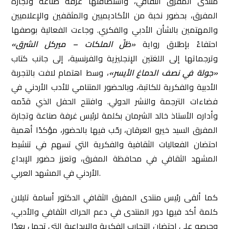
منتدى المفرق الثقافي، واستضافتها غرفة صناعة وتجارة
المفرق، بحضور نخبة من الأكاديميين والمثقفين والإعلاميين
والمهتمين بالشأن الأدبي والفكري. وجاءت الفعالية بوصفها
احتفاءً بإطلاق رواية
«ظلّ الملكات – ميركل الشرق»
وترجماتها إلى اللغتين الإنجليزية والفرنسية، إلى جانب كتاب
«جولة في نصف الدماغ الأيسر»
، وسط اهتمام لافت بالتجربة
الأدبية والفكرية للكاتبة، وبالحضور المتنامي للأدب الأردني في
فضاءات الترجمة والنشر الدولي. وافتتح الحفل الذي قدّمه
وأداره الأستاذ خالد الشرمان بكلمة لرئيس غرفة صناعة وتجارة
المفرق السيد خيرو العرقان، رحّب فيها بالحضور، مؤكدًا أهمية
احتضان الفعاليات الثقافية والفكرية التي تسهم في تنشيط
المشهد الثقافي في محافظة المفرق، وتعزز حضور الإبداع
الأردني في المشهد العربي.
كما ألقى رئيس منتدى المفرق الثقافي الدكتور أسامة تليلان
كلمة أكد فيها دور المنتدى في دعم الحراك الثقافي والأدبي،
وحرصه على احتضان التجارب الفكرية والإبداعية التي تحمل بعدًا